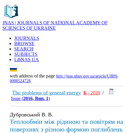
JNAS | JOURNALS OF NATIONAL ACADEMY OF
SCIENCES OF UKRAINE
JOURNALS
BROWSE
SEARCH
SUBJECTS
LibNAS UA
web address of the page
http://jnas.nbuv.gov.ua/article/UJRN-
0000524728
The problems of general energy
Б
- 2020
/
Issue (
2016, Вип. 1
)
Дубровський В. В.
Теплообмін між рідиною та повітрям на
поверхнях з різною формою поглиблень