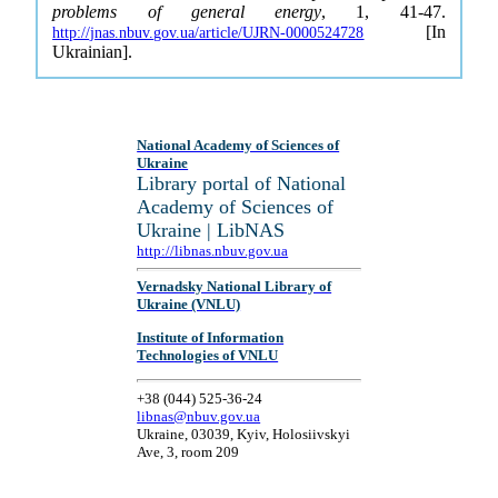
problems of general energy
, 1, 41-47.
[In
http://jnas.nbuv.gov.ua/article/UJRN-0000524728
Ukrainian].
National Academy of Sciences of
Ukraine
Library portal of National
Academy of Sciences of
Ukraine | LibNAS
http://libnas.nbuv.gov.ua
Vernadsky National Library of
Ukraine (VNLU)
Institute of Information
Technologies of VNLU
+38 (044) 525-36-24
libnas@nbuv.gov.ua
Ukraine, 03039, Kyiv, Holosiivskyi
Ave, 3, room 209