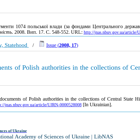
ументи 1074 польської влади (за фондами Центрального держав
вність
. 2008. Вип. 17. С. 548-552. URL:
http://jnas.nbuv.gov.ua/articl
ty, Statehood
/
Issue (
2008, 17
)
nts of Polish authorities in the collections of Cen
documents of Polish authorities in the collections of Central State H
[In Ukrainian].
p://jnas.nbuv.gov.ua/article/UJRN-0000528008
nces of Ukraine
National Academy of Sciences of Ukraine | LibNAS