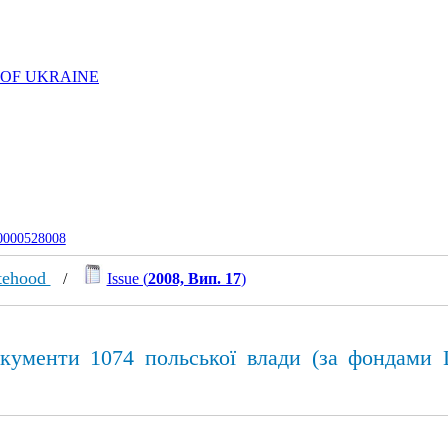
 OF UKRAINE
-0000528008
atehood
/
Issue (
2008, Вип. 17
)
документи 1074 польської влади (за фондами 