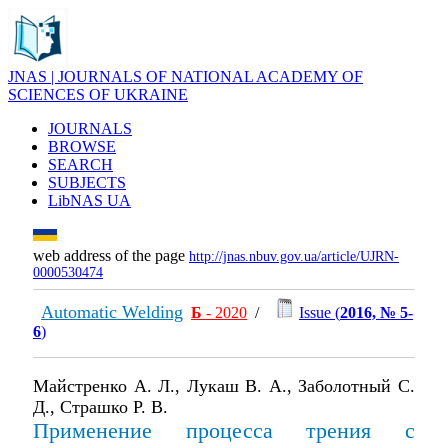
JNAS | JOURNALS OF NATIONAL ACADEMY OF
SCIENCES OF UKRAINE
JOURNALS
BROWSE
SEARCH
SUBJECTS
LibNAS UA
web address of the page
http://jnas.nbuv.gov.ua/article/UJRN-
0000530474
Automatic Welding
Б
- 2020
/
Issue (
2016, № 5-
6
)
Майстренко А. Л., Лукаш В. А., Заболотный С.
Д., Страшко Р. В.
Применение процесса трения с