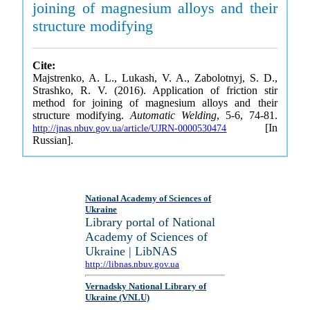
joining of magnesium alloys and their
structure modifying
Cite:
Majstrenko, A. L., Lukash, V. A., Zabolotnyj, S. D.,
Strashko, R. V. (2016). Application of friction stir
method for joining of magnesium alloys and their
structure modifying.
Automatic Welding
, 5-6, 74-81.
[In
http://jnas.nbuv.gov.ua/article/UJRN-0000530474
Russian].
National Academy of Sciences of
Ukraine
Library portal of National
Academy of Sciences of
Ukraine | LibNAS
http://libnas.nbuv.gov.ua
Vernadsky National Library of
Ukraine (VNLU)