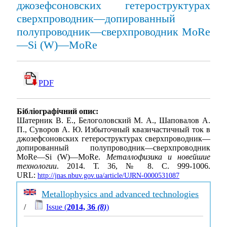
джозефсоновских гетероструктурах
сверхпроводник—допированный
полупроводник—сверхпроводник MoRe
—Si (W)—MoRe
PDF
Бібліографічний опис:
Шатерник В. Е., Белоголовский М. А., Шаповалов А.
П., Суворов А. Ю. Избыточный квазичастичный ток в
джозефсоновских гетероструктурах сверхпроводник—
допированный полупроводник—сверхпроводник
MoRe—Si (W)—MoRe.
Металлофизика и новейшие
технологии
. 2014. Т. 36, № 8. С. 999-1006.
URL:
http://jnas.nbuv.gov.ua/article/UJRN-0000531087
Metallophysics and advanced technologies
/
Issue (
2014, 36
(8)
)