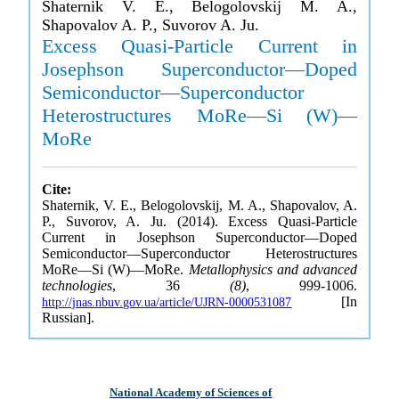
Shaternik V. E., Belogolovskij M. A.,
Shapovalov A. P., Suvorov A. Ju.
Excess Quasi-Particle Current in
Josephson Superconductor—Doped
Semiconductor—Superconductor
Heterostructures MoRe—Si (W)—
MoRe
Cite:
Shaternik, V. E., Belogolovskij, M. A., Shapovalov, A.
P., Suvorov, A. Ju. (2014). Excess Quasi-Particle
Current in Josephson Superconductor—Doped
Semiconductor—Superconductor Heterostructures
MoRe—Si (W)—MoRe.
Metallophysics and advanced
technologies
, 36
(8)
, 999-1006.
[In
http://jnas.nbuv.gov.ua/article/UJRN-0000531087
Russian].
National Academy of Sciences of