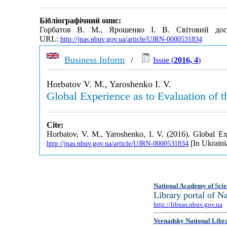
Бібліографічний опис:
Горбатов В. М., Ярошенко І. В. Світовий досв
URL:
http://jnas.nbuv.gov.ua/article/UJRN-0000531834
Business Inform
/
Issue (
2016, 4
)
Horbatov V. M., Yaroshenko I. V.
Global Experience as to Evaluation of 
Cite:
Horbatov, V. M., Yaroshenko, I. V. (2016). Global E
[In Ukraini
http://jnas.nbuv.gov.ua/article/UJRN-0000531834
National Academy of Scie
Library portal of 
http://libnas.nbuv.gov.ua
Vernadsky National Libr