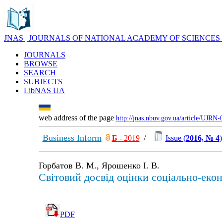
JNAS | JOURNALS OF NATIONAL ACADEMY OF SCIENCES
JOURNALS
BROWSE
SEARCH
SUBJECTS
LibNAS UA
web address of the page
http://jnas.nbuv.gov.ua/article/UJRN
Business Inform
Б
- 2019
/
Issue (
2016, № 4
)
Горбатов В. М., Ярошенко І. В.
Світовий досвід оцінки соціально-екон
PDF