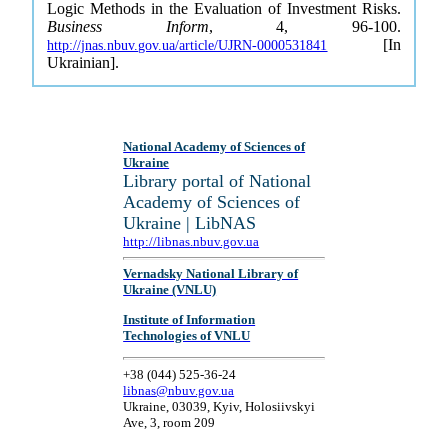
Logic Methods in the Evaluation of Investment Risks.
Business Inform
, 4, 96-100.
[In
http://jnas.nbuv.gov.ua/article/UJRN-0000531841
Ukrainian].
National Academy of Sciences of
Ukraine
Library portal of National
Academy of Sciences of
Ukraine | LibNAS
http://libnas.nbuv.gov.ua
Vernadsky National Library of
Ukraine (VNLU)
Institute of Information
Technologies of VNLU
+38 (044) 525-36-24
libnas@nbuv.gov.ua
Ukraine, 03039, Kyiv, Holosiivskyi
Ave, 3, room 209