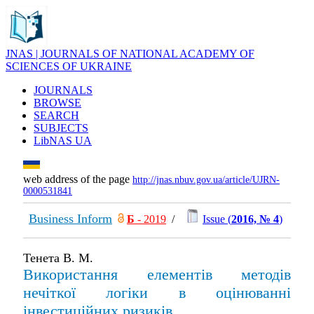
JNAS | JOURNALS OF NATIONAL ACADEMY OF
SCIENCES OF UKRAINE
JOURNALS
BROWSE
SEARCH
SUBJECTS
LibNAS UA
web address of the page
http://jnas.nbuv.gov.ua/article/UJRN-
0000531841
Business Inform
Б
- 2019
/
Issue (
2016, № 4
)
Тенета В. М.
Використання елементів методів
нечіткої логіки в оцінюванні
інвестиційних ризиків