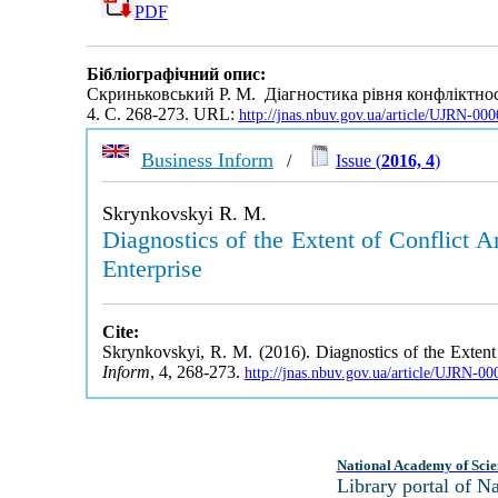
PDF
Бібліографічний опис:
Скриньковський Р. М. Діагностика рівня конфліктност
4. С. 268-273. URL:
http://jnas.nbuv.gov.ua/article/UJRN-00
Business Inform
/
Issue (
2016, 4
)
Skrynkovskyi R. M.
Diagnostics of the Extent of Conflict
Enterprise
Cite:
Skrynkovskyi, R. M. (2016). Diagnostics of the Exten
Inform
, 4, 268-273.
http://jnas.nbuv.gov.ua/article/UJRN-0
National Academy of Scie
Library portal of 