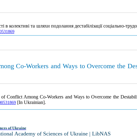
і в колективі та шляхи подолання дестабілізації соціально-труд
00531869
 Among Co-Workers and Ways to Overcome the Desta
t of Conflict Among Co-Workers and Ways to Overcome the Destabiliz
[In Ukrainian].
000531869
nces of Ukraine
National Academy of Sciences of Ukraine | LibNAS