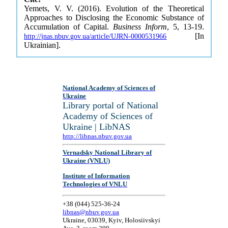
Yemets, V. V. (2016). Evolution of the Theoretical
Approaches to Disclosing the Economic Substance of
Accumulation of Capital.
Business Inform
, 5, 13-19.
[In
http://jnas.nbuv.gov.ua/article/UJRN-0000531966
Ukrainian].
National Academy of Sciences of
Ukraine
Library portal of National
Academy of Sciences of
Ukraine | LibNAS
http://libnas.nbuv.gov.ua
Vernadsky National Library of
Ukraine (VNLU)
Institute of Information
Technologies of VNLU
+38 (044) 525-36-24
libnas@nbuv.gov.ua
Ukraine, 03039, Kyiv, Holosiivskyi