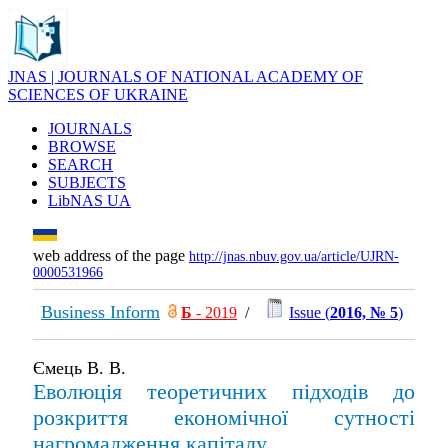
JNAS | JOURNALS OF NATIONAL ACADEMY OF
SCIENCES OF UKRAINE
JOURNALS
BROWSE
SEARCH
SUBJECTS
LibNAS UA
web address of the page
http://jnas.nbuv.gov.ua/article/UJRN-
0000531966
Business Inform
Б
- 2019
/
Issue (
2016, № 5
)
Ємець В. В.
Еволюція теоретичних підходів до
розкриття економічної сутності
нагромадження капіталу