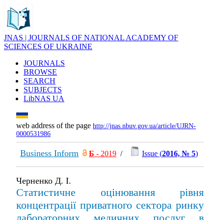
JNAS | JOURNALS OF NATIONAL ACADEMY OF
SCIENCES OF UKRAINE
JOURNALS
BROWSE
SEARCH
SUBJECTS
LibNAS UA
web address of the page
http://jnas.nbuv.gov.ua/article/UJRN-
0000531986
Business Inform
Б
- 2019
/
Issue (
2016, № 5
)
Черненко Д. І.
Статистичне оцінювання рівня
концентрації приватного сектора ринку
лабораторних медичних послуг в