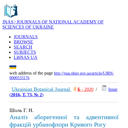
JNAS | JOURNALS OF NATIONAL ACADEMY OF
SCIENCES OF UKRAINE
JOURNALS
BROWSE
SEARCH
SUBJECTS
LibNAS UA
web address of the page
http://jnas.nbuv.gov.ua/article/UJRN-
0000533176
Ukrainian Botanical Journal
Б
- 2020
/
Issue
(
2016, Т. 73, № 2
)
Шоль Г. Н.
Аналіз аборигенної та адвентивної
фракцій урбанофлори Кривого Рогу