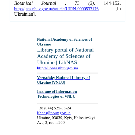
Botanical Journal
, 73
(2)
, 144-152.
[In
http://jnas.nbuv.gov.ua/article/UJRN-0000533176
Ukrainian].
National Academy of Sciences of
Ukraine
Library portal of National
Academy of Sciences of
Ukraine | LibNAS
http://libnas.nbuv.gov.ua
Vernadsky National Library of
Ukraine (VNLU)
Institute of Information
Technologies of VNLU
+38 (044) 525-36-24
libnas@nbuv.gov.ua
Ukraine, 03039, Kyiv, Holosiivskyi
Ave, 3, room 209