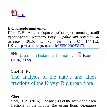
PDF
Бібліографічний опис:
Шоль Г. Н. Аналіз аборигенної та адвентивної фракцій
урбанофлори Кривого Рогу.
Український ботанічний
журнал
. 2016. Т. 73, № 2. С. 144-152.
URL:
http://jnas.nbuv.gov.ua/article/UJRN-0000533176
Ukrainian Botanical Journal
/
Issue
(
2016, 73
(2)
)
Shol H. N.
The analysis of the native and alien
fractions of the Kryvyi Rig urban flora
Cite:
Shol, H. N. (2016). The analysis of the native and alien
fractions of the Kryvyi Rig urban flora.
Ukrainian