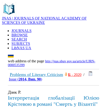
JNAS | JOURNALS OF NATIONAL ACADEMY OF
SCIENCES OF UKRAINE
JOURNALS
BROWSE
SEARCH
SUBJECTS
LibNAS UA
web address of the page
http://jnas.nbuv.gov.ua/article/UJRN-
0000535399
Problems of Literary Criticism
Б
- 2020
/
Issue (
2014, Вип. 90
)
Дзик Р.
Інтерпретація глобалізації Юлією
Крістевою в романі "Смерть у Візантії"