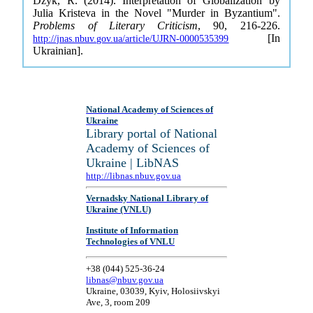
Dzyk, R. (2014). Interpretation of Globalization by
Julia Kristeva in the Novel "Murder in Byzantium".
Problems of Literary Criticism
, 90, 216-226.
[In
http://jnas.nbuv.gov.ua/article/UJRN-0000535399
Ukrainian].
National Academy of Sciences of
Ukraine
Library portal of National
Academy of Sciences of
Ukraine | LibNAS
http://libnas.nbuv.gov.ua
Vernadsky National Library of
Ukraine (VNLU)
Institute of Information
Technologies of VNLU
+38 (044) 525-36-24
libnas@nbuv.gov.ua
Ukraine, 03039, Kyiv, Holosiivskyi
Ave, 3, room 209