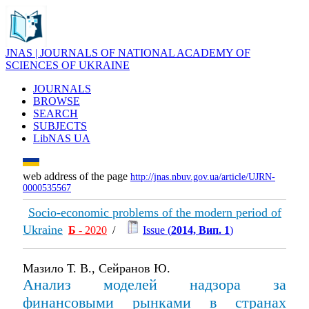
JNAS | JOURNALS OF NATIONAL ACADEMY OF
SCIENCES OF UKRAINE
JOURNALS
BROWSE
SEARCH
SUBJECTS
LibNAS UA
web address of the page
http://jnas.nbuv.gov.ua/article/UJRN-
0000535567
Socio-economic problems of the modern period of
Ukraine
Б
- 2020
/
Issue (
2014, Вип. 1
)
Мазило Т. В., Сейранов Ю.
Анализ моделей надзора за
финансовыми рынками в странах