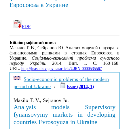
Евросоюза в Украине
PDF
Бібліографічний опис:
Мазило Т. В., Сейранов Ю. Анализ моделей надзора за
финансовыми рынками в странах Евросоюза в
Украине.
Соціально-економічні проблеми сучасного
періоду України
. 2014. Вип. 1. С. 160-168.
URL:
http://jnas.nbuv.gov.ua/article/UJRN-0000535567
Socio-economic problems of the modern
period of Ukraine
/
Issue (
2014, 1
)
Mazilo T. V., Sejranov Ju.
Analysis models Supervisory
fynansovymy markets in developing
countries Evrosoyuza in Ukraine