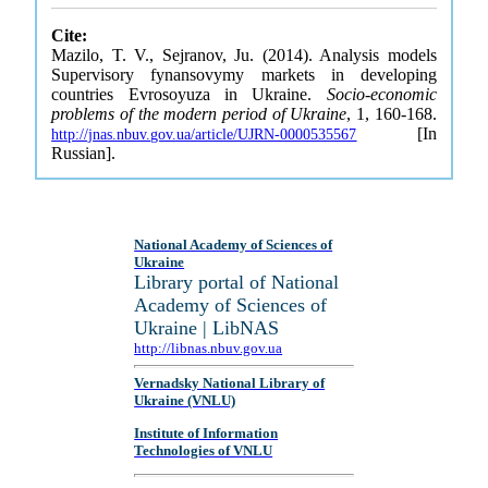
Cite:
Mazilo, T. V., Sejranov, Ju. (2014). Analysis models
Supervisory fynansovymy markets in developing
countries Evrosoyuza in Ukraine.
Socio-economic
problems of the modern period of Ukraine
, 1, 160-168.
[In
http://jnas.nbuv.gov.ua/article/UJRN-0000535567
Russian].
National Academy of Sciences of
Ukraine
Library portal of National
Academy of Sciences of
Ukraine | LibNAS
http://libnas.nbuv.gov.ua
Vernadsky National Library of
Ukraine (VNLU)
Institute of Information
Technologies of VNLU