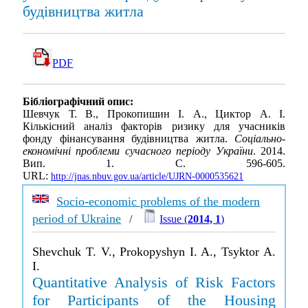
будівництва житла
PDF
Бібліографічний опис:
Шевчук Т. В., Прокопишин І. А., Циктор А. І.
Кількісний аналіз факторів ризику для учасників
фонду фінансування будівництва житла.
Соціально-
економічні проблеми сучасного періоду України
. 2014.
Вип. 1. С. 596-605.
URL:
http://jnas.nbuv.gov.ua/article/UJRN-0000535621
Socio-economic problems of the modern
period of Ukraine
/
Issue (
2014, 1
)
Shevchuk T. V., Prokopyshyn I. A., Tsyktor A.
I.
Quantitative Analysis of Risk Factors
for Participants of the Housing