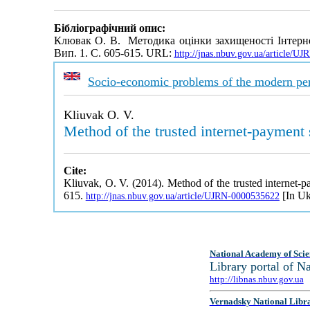
Бібліографічний опис:
Клювак О. В. Методика оцінки захищеності Інтерне
Вип. 1. С. 605-615. URL:
http://jnas.nbuv.gov.ua/article/
Socio-economic problems of the modern per
Kliuvak O. V.
Method of the trusted internet-payment
Cite:
Kliuvak, O. V. (2014). Method of the trusted internet-
615.
[In Uk
http://jnas.nbuv.gov.ua/article/UJRN-0000535622
National Academy of Scie
Library portal of 
http://libnas.nbuv.gov.ua
Vernadsky National Libr