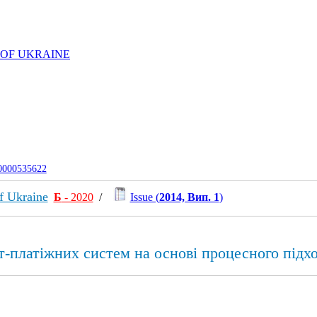
 OF UKRAINE
-0000535622
f Ukraine
Б
- 2020
/
Issue (
2014, Вип. 1
)
-платіжних систем на основі процесного підх