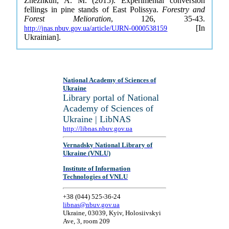
Zhezhkun, A. M. (2015). Experimental conversion
fellings in pine stands of East Polissya.
Forestry and
Forest Melioration
, 126, 35-43.
[In
http://jnas.nbuv.gov.ua/article/UJRN-0000538159
Ukrainian].
National Academy of Sciences of
Ukraine
Library portal of National
Academy of Sciences of
Ukraine | LibNAS
http://libnas.nbuv.gov.ua
Vernadsky National Library of
Ukraine (VNLU)
Institute of Information
Technologies of VNLU
+38 (044) 525-36-24
libnas@nbuv.gov.ua
Ukraine, 03039, Kyiv, Holosiivskyi
Ave, 3, room 209