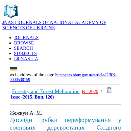
JNAS | JOURNALS OF NATIONAL ACADEMY OF
SCIENCES OF UKRAINE
JOURNALS
BROWSE
SEARCH
SUBJECTS
LibNAS UA
web address of the page
http://jnas.nbuv.gov.ua/article/UJRN-
0000538159
Forestry and Forest Melioration
Б
- 2020
/
Issue (
2015, Вип. 126
)
Жежкун А. М.
Дослідні рубки переформування у
соснових деревостанах Східного