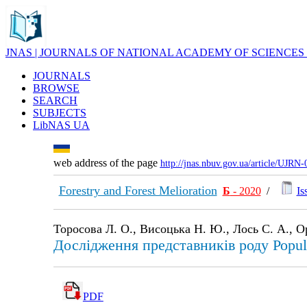
JNAS | JOURNALS OF NATIONAL ACADEMY OF SCIENCES
JOURNALS
BROWSE
SEARCH
SUBJECTS
LibNAS UA
web address of the page
http://jnas.nbuv.gov.ua/article/UJRN
Forestry and Forest Melioration
Б
- 2020
/
Is
Торосова Л. О., Висоцька Н. Ю., Лось С. А., Ор
Дослідження представників роду Роpu
PDF