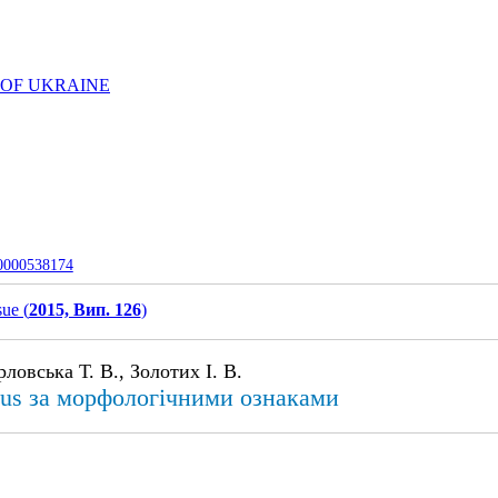
 OF UKRAINE
-0000538174
sue (
2015, Вип. 126
)
ловська Т. В., Золотих І. В.
lus за морфологічними ознаками