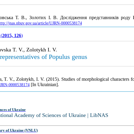
овська Т. В., Золотих І. В. Дослідження представників роду
ttp://jnas.nbuv.gov.ua/article/UJRN-0000538174
 (
2015, 126
)
vska T. V., Zolotykh I. V.
 representatives of Populus genus
, T. V., Zolotykh, I. V. (2015). Studies of morphological characters f
[In Ukrainian].
e/UJRN-0000538174
nces of Ukraine
National Academy of Sciences of Ukraine | LibNAS
ary of Ukraine (VNLU)