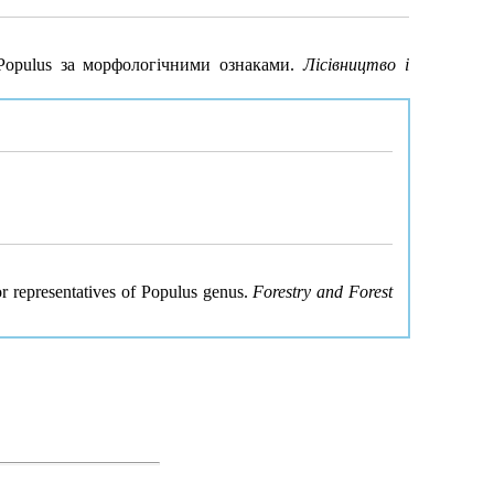
 Роpulus за морфологічними ознаками.
Лісівництво і
or representatives of Populus genus.
Forestry and Forest