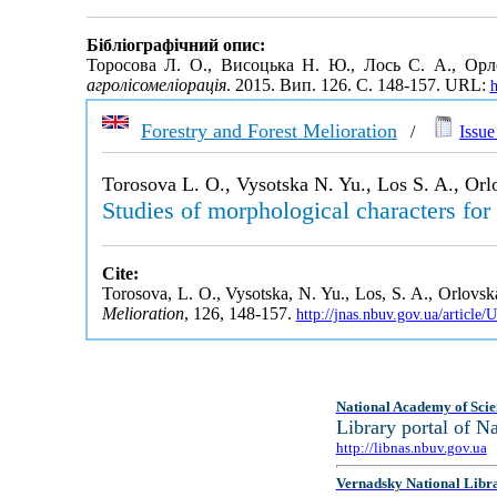
Бібліографічний опис:
Торосова Л. О., Висоцька Н. Ю., Лось С. А., Орл
агролісомеліорація
. 2015. Вип. 126. С. 148-157. URL:
h
Forestry and Forest Melioration
/
Issue
Torosova L. O., Vysotska N. Yu., Los S. A., Orlo
Studies of morphological characters for
Cite:
Torosova, L. O., Vysotska, N. Yu., Los, S. A., Orlovska
Melioration
, 126, 148-157.
http://jnas.nbuv.gov.ua/articl
National Academy of Scie
Library portal of 
http://libnas.nbuv.gov.ua
Vernadsky National Libr