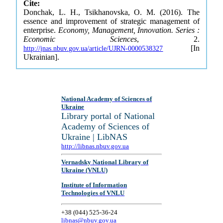
Cite:
Donchak, L. H., Tsikhanovska, O. M. (2016). The
essence and improvement of strategic management of
enterprise.
Economy, Management, Innovation. Series :
Economic Sciences
, 2.
[In
http://jnas.nbuv.gov.ua/article/UJRN-0000538327
Ukrainian].
National Academy of Sciences of
Ukraine
Library portal of National
Academy of Sciences of
Ukraine | LibNAS
http://libnas.nbuv.gov.ua
Vernadsky National Library of
Ukraine (VNLU)
Institute of Information
Technologies of VNLU
+38 (044) 525-36-24
libnas@nbuv.gov.ua