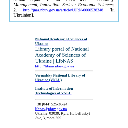
Management, Innovation. Series : Economic Sciences
,
2.
[In
http://jnas.nbuv.gov.ua/article/UJRN-0000538348
Ukrainian].
National Academy of Sciences of
Ukraine
Library portal of National
Academy of Sciences of
Ukraine | LibNAS
http://libnas.nbuv.gov.ua
Vernadsky National Library of
Ukraine (VNLU)
Institute of Information
Technologies of VNLU
+38 (044) 525-36-24
libnas@nbuv.gov.ua
Ukraine, 03039, Kyiv, Holosiivskyi
Ave, 3, room 209