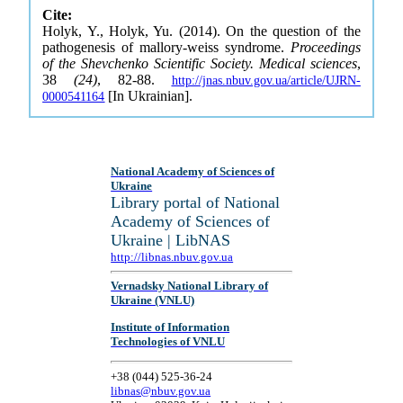
Cite:
Holyk, Y., Holyk, Yu. (2014). On the question of the
pathogenesis of mallory-weiss syndrome.
Proceedings
of the Shevchenko Scientific Society. Medical sciences
,
38
(24)
, 82-88.
http://jnas.nbuv.gov.ua/article/UJRN-
[In Ukrainian].
0000541164
National Academy of Sciences of
Ukraine
Library portal of National
Academy of Sciences of
Ukraine | LibNAS
http://libnas.nbuv.gov.ua
Vernadsky National Library of
Ukraine (VNLU)
Institute of Information
Technologies of VNLU
+38 (044) 525-36-24
libnas@nbuv.gov.ua