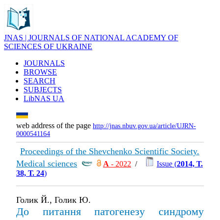
JNAS | JOURNALS OF NATIONAL ACADEMY OF
SCIENCES OF UKRAINE
JOURNALS
BROWSE
SEARCH
SUBJECTS
LibNAS UA
web address of the page
http://jnas.nbuv.gov.ua/article/UJRN-
0000541164
Proceedings of the Shevchenko Scientific Society.
Medical sciences
А
- 2022
/
Issue (
2014, Т.
38, Т. 24
)
Голик Й., Голик Ю.
До питання патогенезу синдрому