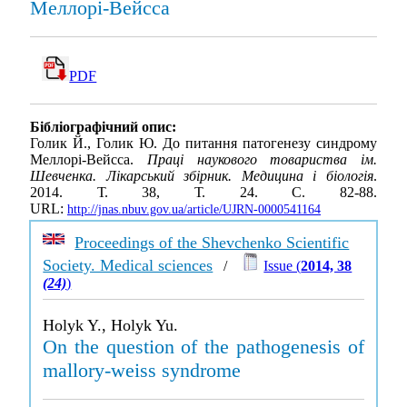
Меллорі-Вейсса
PDF
Бібліографічний опис:
Голик Й., Голик Ю. До питання патогенезу синдрому
Меллорі-Вейсса.
Праці наукового товариства ім.
Шевченка. Лікарський збірник. Медицина і біологія
.
2014. Т. 38, Т. 24. С. 82-88.
URL:
http://jnas.nbuv.gov.ua/article/UJRN-0000541164
Proceedings of the Shevchenko Scientific
Society. Medical sciences
/
Issue (
2014, 38
(24)
)
Holyk Y., Holyk Yu.
On the question of the pathogenesis of
mallory-weiss syndrome