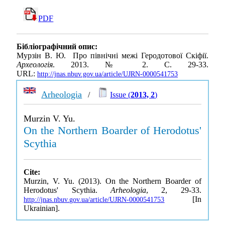
PDF
Бібліографічний опис:
Мурзін В. Ю. Про північні межі Геродотової Скіфії.
Археологія
. 2013. № 2. С. 29-33.
URL:
http://jnas.nbuv.gov.ua/article/UJRN-0000541753
Arheologia
/
Issue (
2013, 2
)
Murzin V. Yu.
On the Northern Boarder of Herodotus'
Scythia
Cite:
Murzin, V. Yu. (2013). On the Northern Boarder of
Herodotus' Scythia.
Arheologia
, 2, 29-33.
[In
http://jnas.nbuv.gov.ua/article/UJRN-0000541753
Ukrainian].