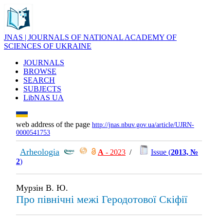
JNAS | JOURNALS OF NATIONAL ACADEMY OF
SCIENCES OF UKRAINE
JOURNALS
BROWSE
SEARCH
SUBJECTS
LibNAS UA
web address of the page
http://jnas.nbuv.gov.ua/article/UJRN-
0000541753
Arheologia
А
- 2023
/
Issue (
2013, №
2
)
Мурзін В. Ю.
Про північні межі Геродотової Скіфії