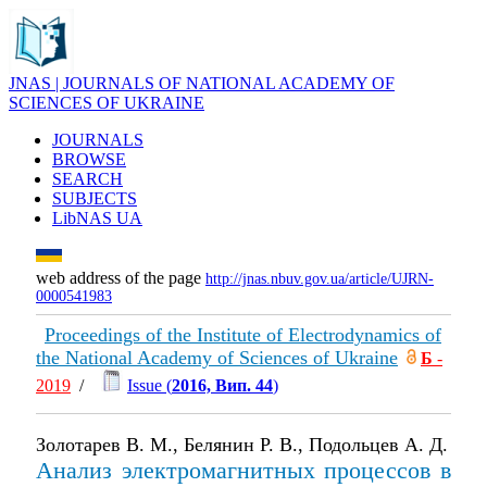
JNAS | JOURNALS OF NATIONAL ACADEMY OF
SCIENCES OF UKRAINE
JOURNALS
BROWSE
SEARCH
SUBJECTS
LibNAS UA
web address of the page
http://jnas.nbuv.gov.ua/article/UJRN-
0000541983
Proceedings of the Institute of Electrodynamics of
the National Academy of Sciences of Ukraine
Б
-
2019
/
Issue (
2016, Вип. 44
)
Золотарев В. М., Белянин Р. В., Подольцев А. Д.
Анализ электромагнитных процессов в