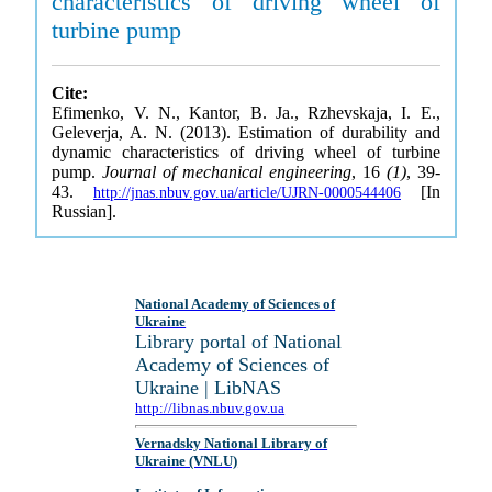
characteristics of driving wheel of
turbine pump
Cite:
Efimenko, V. N., Kantor, B. Ja., Rzhevskaja, I. E.,
Geleverja, A. N. (2013). Estimation of durability and
dynamic characteristics of driving wheel of turbine
pump.
Journal of mechanical engineering
, 16
(1)
, 39-
43.
[In
http://jnas.nbuv.gov.ua/article/UJRN-0000544406
Russian].
National Academy of Sciences of
Ukraine
Library portal of National
Academy of Sciences of
Ukraine | LibNAS
http://libnas.nbuv.gov.ua
Vernadsky National Library of
Ukraine (VNLU)