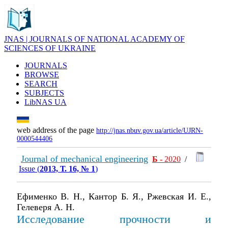
JNAS | JOURNALS OF NATIONAL ACADEMY OF
SCIENCES OF UKRAINE
JOURNALS
BROWSE
SEARCH
SUBJECTS
LibNAS UA
web address of the page
http://jnas.nbuv.gov.ua/article/UJRN-
0000544406
Journal of mechanical engineering
Б
- 2020
/
Issue (
2013, Т. 16, № 1
)
Ефименко В. Н., Кантор Б. Я., Ржевская И. Е.,
Гелеверя А. Н.
Исследование прочности и