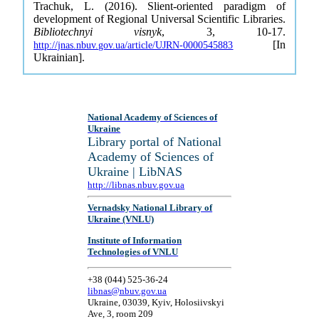
Trachuk, L. (2016). Slient-oriented paradigm of
development of Regional Universal Scientific Libraries.
Bibliotechnyi visnyk
, 3, 10-17.
[In
http://jnas.nbuv.gov.ua/article/UJRN-0000545883
Ukrainian].
National Academy of Sciences of
Ukraine
Library portal of National
Academy of Sciences of
Ukraine | LibNAS
http://libnas.nbuv.gov.ua
Vernadsky National Library of
Ukraine (VNLU)
Institute of Information
Technologies of VNLU
+38 (044) 525-36-24
libnas@nbuv.gov.ua
Ukraine, 03039, Kyiv, Holosiivskyi
Ave, 3, room 209