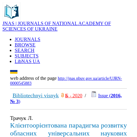
JNAS | JOURNALS OF NATIONAL ACADEMY OF
SCIENCES OF UKRAINE
JOURNALS
BROWSE
SEARCH
SUBJECTS
LibNAS UA
web address of the page
http://jnas.nbuv.gov.ua/article/UJRN-
0000545883
Bibliotechnyi visnyk
Б
- 2020
/
Issue (
2016,
№ 3
)
Трачук Л.
Клієнтоорієнтована парадигма розвитку
обласних універсальних наукових