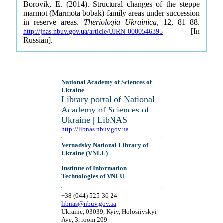
Borovik, E. (2014). Structural changes of the steppe
marmot (Marmota bobak) family areas under succession
in reserve areas.
Theriologia Ukrainica
, 12, 81–88.
[In
http://jnas.nbuv.gov.ua/article/UJRN-0000546395
Russian].
National Academy of Sciences of
Ukraine
Library portal of National
Academy of Sciences of
Ukraine | LibNAS
http://libnas.nbuv.gov.ua
Vernadsky National Library of
Ukraine (VNLU)
Institute of Information
Technologies of VNLU
+38 (044) 525-36-24
libnas@nbuv.gov.ua
Ukraine, 03039, Kyiv, Holosiivskyi
Ave, 3, room 209