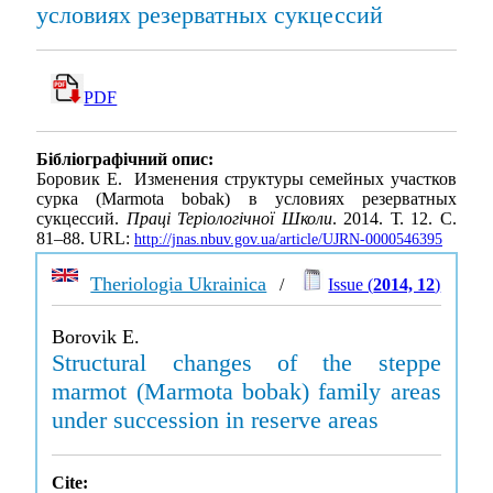
условиях резерватных сукцессий
PDF
Бібліографічний опис:
Боровик Е. Изменения структуры семейных участков
сурка (Marmota bobak) в условиях резерватных
сукцессий.
Праці Теріологічної Школи
. 2014. Т. 12. С.
81–88. URL:
http://jnas.nbuv.gov.ua/article/UJRN-0000546395
Theriologia Ukrainica
/
Issue (
2014, 12
)
Borovik E.
Structural changes of the steppe
marmot (Marmota bobak) family areas
under succession in reserve areas
Cite: