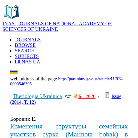
JNAS | JOURNALS OF NATIONAL ACADEMY OF
SCIENCES OF UKRAINE
JOURNALS
BROWSE
SEARCH
SUBJECTS
LibNAS UA
web address of the page
http://jnas.nbuv.gov.ua/article/UJRN-
0000546395
Theriologia Ukrainica
Б
- 2020
/
Issue
(
2014, Т. 12
)
Боровик Е.
Изменения структуры семейных
участков сурка (Marmota bobak) в