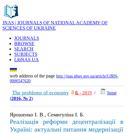
JNAS | JOURNALS OF NATIONAL ACADEMY OF
SCIENCES OF UKRAINE
JOURNALS
BROWSE
SEARCH
SUBJECTS
LibNAS UA
web address of the page
http://jnas.nbuv.gov.ua/article/UJRN-
0000547620
The problems of economy
Б
- 2019
/
Issue
(
2016, № 2
)
Ярошенко І. В., Семигуліна І. Б.
Реалізація реформи децентралізації в
Україні: актуальні питання модернізації