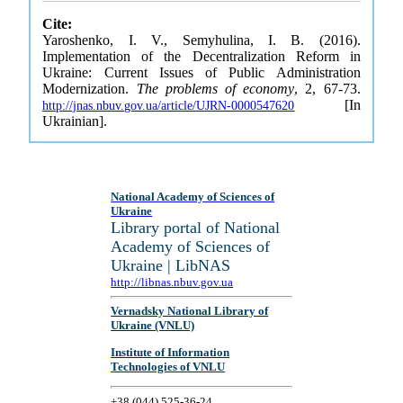
Cite:
Yaroshenko, I. V., Semyhulina, I. B. (2016).
Implementation of the Decentralization Reform in
Ukraine: Current Issues of Public Administration
Modernization.
The problems of economy
, 2, 67-73.
[In
http://jnas.nbuv.gov.ua/article/UJRN-0000547620
Ukrainian].
National Academy of Sciences of
Ukraine
Library portal of National
Academy of Sciences of
Ukraine | LibNAS
http://libnas.nbuv.gov.ua
Vernadsky National Library of
Ukraine (VNLU)
Institute of Information
Technologies of VNLU
+38 (044) 525-36-24