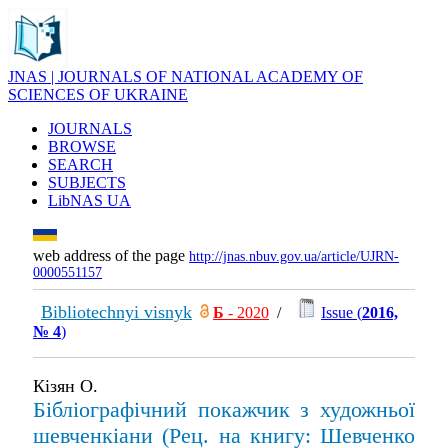
JNAS | JOURNALS OF NATIONAL ACADEMY OF
SCIENCES OF UKRAINE
JOURNALS
BROWSE
SEARCH
SUBJECTS
LibNAS UA
web address of the page
http://jnas.nbuv.gov.ua/article/UJRN-
0000551157
Bibliotechnyi visnyk
Б
- 2020
/
Issue (
2016,
№ 4
)
Кізян О.
Бібліографічний покажчик з художньої
шевченкіани (Рец. на книгу: Шевченко