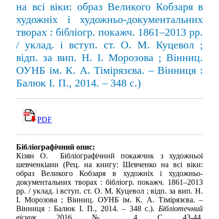
на всі віки: образ Великого Кобзаря в
художніх і художньо-документальних
творах : бібліогр. покажч. 1861–2013 рр.
/ уклад. і вступ. ст. О. М. Куцевол ;
відп. за вип. Н. І. Морозова ; Вінниц.
ОУНБ ім. К. А. Тімірязєва. – Вінниця :
Балюк І. П., 2014. – 348 с.)
PDF
Бібліографічний опис:
Кізян О. Бібліографічний покажчик з художньої
шевченкіани (Рец. на книгу: Шевченко на всі віки:
образ Великого Кобзаря в художніх і художньо-
документальних творах : бібліогр. покажч. 1861–2013
рр. / уклад. і вступ. ст. О. М. Куцевол ; відп. за вип. Н.
І. Морозова ; Вінниц. ОУНБ ім. К. А. Тімірязєва. –
Вінниця : Балюк І. П., 2014. – 348 с.).
Бібліотечний
вісник
. 2016. № 4. С. 43-44.