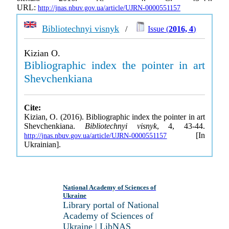
URL:
http://jnas.nbuv.gov.ua/article/UJRN-0000551157
Bibliotechnyi visnyk
/
Issue (
2016, 4
)
Kizian O.
Bibliographic index the pointer in art
Shevchenkiana
Cite:
Kizian, O. (2016). Bibliographic index the pointer in art
Shevchenkiana.
Bibliotechnyi visnyk
, 4, 43-44.
[In
http://jnas.nbuv.gov.ua/article/UJRN-0000551157
Ukrainian].
National Academy of Sciences of
Ukraine
Library portal of National
Academy of Sciences of
Ukraine | LibNAS