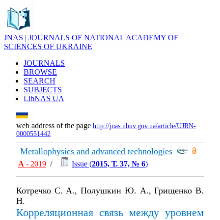
JNAS | JOURNALS OF NATIONAL ACADEMY OF
SCIENCES OF UKRAINE
JOURNALS
BROWSE
SEARCH
SUBJECTS
LibNAS UA
web address of the page
http://jnas.nbuv.gov.ua/article/UJRN-
0000551442
Metallophysics and advanced technologies
А
- 2019
/
Issue (
2015, Т. 37, № 6
)
Котречко С. А., Полушкин Ю. А., Грищенко В.
Н.
Корреляционная связь между уровнем