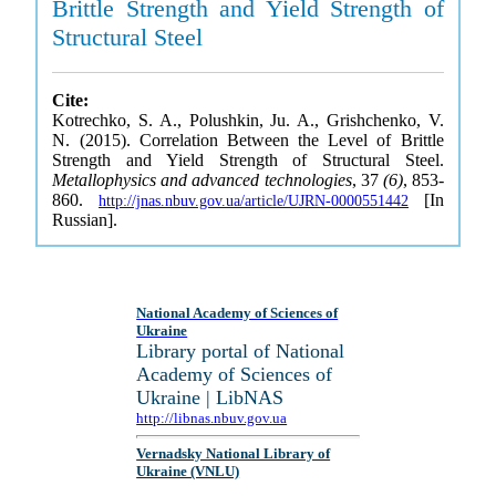
Brittle Strength and Yield Strength of
Structural Steel
Cite:
Kotrechko, S. A., Polushkin, Ju. A., Grishchenko, V.
N. (2015). Correlation Between the Level of Brittle
Strength and Yield Strength of Structural Steel.
Metallophysics and advanced technologies
, 37
(6)
, 853-
860.
[In
http://jnas.nbuv.gov.ua/article/UJRN-0000551442
Russian].
National Academy of Sciences of
Ukraine
Library portal of National
Academy of Sciences of
Ukraine | LibNAS
http://libnas.nbuv.gov.ua
Vernadsky National Library of
Ukraine (VNLU)