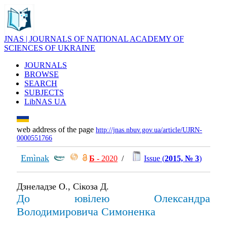
JNAS | JOURNALS OF NATIONAL ACADEMY OF
SCIENCES OF UKRAINE
JOURNALS
BROWSE
SEARCH
SUBJECTS
LibNAS UA
web address of the page
http://jnas.nbuv.gov.ua/article/UJRN-
0000551766
Emìnak
Б
- 2020
/
Issue (
2015, № 3
)
Дзнеладзе О., Сікоза Д.
До ювілею Олександра
Володимировича Симоненка