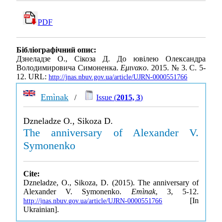
PDF
Бібліографічний опис:
Дзнеладзе О., Сікоза Д. До ювілею Олександра
Володимировича Симоненка.
Εμινακο
. 2015. № 3. С. 5-
12. URL:
http://jnas.nbuv.gov.ua/article/UJRN-0000551766
Emìnak
/
Issue (
2015, 3
)
Dzneladze O., Sikoza D.
The anniversary of Alexander V.
Symonenko
Cite:
Dzneladze, O., Sikoza, D. (2015). The anniversary of
Alexander V. Symonenko.
Emìnak
, 3, 5-12.
[In
http://jnas.nbuv.gov.ua/article/UJRN-0000551766
Ukrainian].