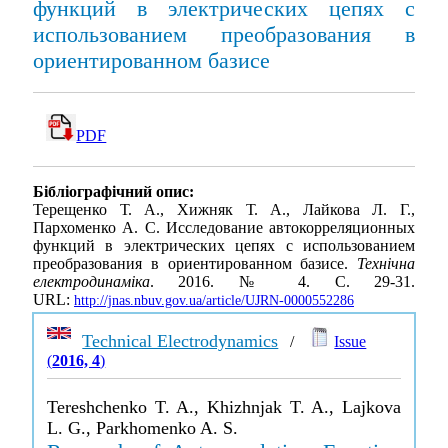
функций в электрических цепях с
использованием преобразования в
ориентированном базисе
PDF
Бібліографічний опис:
Терещенко Т. А., Хижняк Т. А., Лайкова Л. Г.,
Пархоменко А. С. Исследование автокорреляционных
функций в электрических цепях с использованием
преобразования в ориентированном базисе.
Технічна
електродинаміка
. 2016. № 4. С. 29-31.
URL:
http://jnas.nbuv.gov.ua/article/UJRN-0000552286
Technical Electrodynamics
/
Issue
(
2016, 4
)
Tereshchenko T. A., Khizhnjak T. A., Lajkova
L. G., Parkhomenko A. S.