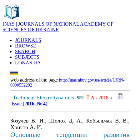
JNAS | JOURNALS OF NATIONAL ACADEMY OF
SCIENCES OF UKRAINE
JOURNALS
BROWSE
SEARCH
SUBJECTS
LibNAS UA
web address of the page
http://jnas.nbuv.gov.ua/article/UJRN-
0000552292
Technical Electrodynamics
А
- 2018
/
Issue (
2016, № 4
)
Зозулев В. И., Шолох Д. А., Кобыльчак В. В.,
Христо А. И.
Основные тенденции развития