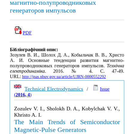
магнитно-полупроводниковых
генераторов импульсов
PDF
Бібліографічний опис:
Зозулев В. И., Шолох Д. А., Кобыльчак В. В., Христо
А. И. Основные тенденции развития магнитно-
полупроводниковых генераторов импульсов.
Технічна
електродинаміка
. 2016. № 4. С. 47-49.
URL:
http://jnas.nbuv.gov.ua/article/UJRN-0000552292
Technical Electrodynamics
/
Issue
(
2016, 4
)
Zozulev V. I., Sholokh D. A., Kobylchak V. V.,
Khristo A. I.
The Main Trends of Semiconductor
Magnetic-Pulse Generators