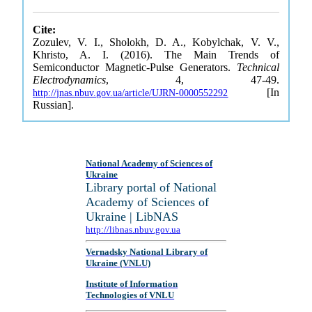
Cite:
Zozulev, V. I., Sholokh, D. A., Kobylchak, V. V.,
Khristo, A. I. (2016). The Main Trends of
Semiconductor Magnetic-Pulse Generators.
Technical
Electrodynamics
, 4, 47-49.
[In
http://jnas.nbuv.gov.ua/article/UJRN-0000552292
Russian].
National Academy of Sciences of
Ukraine
Library portal of National
Academy of Sciences of
Ukraine | LibNAS
http://libnas.nbuv.gov.ua
Vernadsky National Library of
Ukraine (VNLU)
Institute of Information
Technologies of VNLU