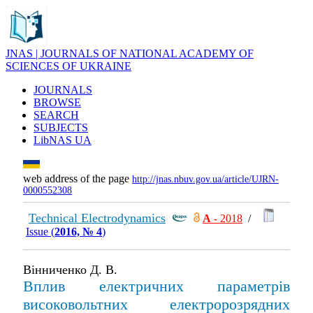
JNAS | JOURNALS OF NATIONAL ACADEMY OF
SCIENCES OF UKRAINE
JOURNALS
BROWSE
SEARCH
SUBJECTS
LibNAS UA
web address of the page
http://jnas.nbuv.gov.ua/article/UJRN-
0000552308
Technical Electrodynamics
А
- 2018
/
Issue (
2016, № 4
)
Вінниченко Д. В.
Вплив електричних параметрів
високовольтних електророзрядних