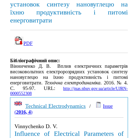
установок синтезу нановуглецю на
їхню продуктивність і питомі
енерговитрати
PDF
Бібліографічний опис:
Вінниченко Д. В. Вплив електричних параметрів
високовольтних електророзрядних установок синтезу
нановуглецю на їхню продуктивність і питомі
енерговитрати.
Технічна електродинаміка
. 2016. № 4.
С. 95-97. URL:
http://jnas.nbuv.gov.ua/article/UJRN-
0000552308
Technical Electrodynamics
/
Issue
(
2016, 4
)
Vinnychenko D. V.
Influence of Electrical Parameters of