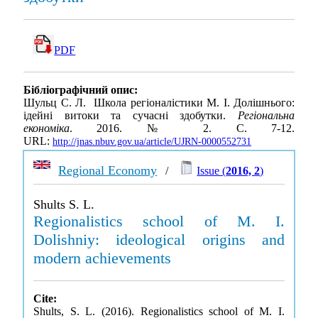
PDF
Бібліографічний опис:
Шульц С. Л. Школа регіоналістики М. І. Долішнього:
ідейні витоки та сучасні здобутки.
Регіональна
економіка
. 2016. № 2. С. 7-12.
URL:
http://jnas.nbuv.gov.ua/article/UJRN-0000552731
Regional Economy
/
Issue (
2016, 2
)
Shults S. L.
Regionalistics school of M. I.
Dolishniy: ideological origins and
modern achievements
Cite:
Shults, S. L. (2016). Regionalistics school of M. I.