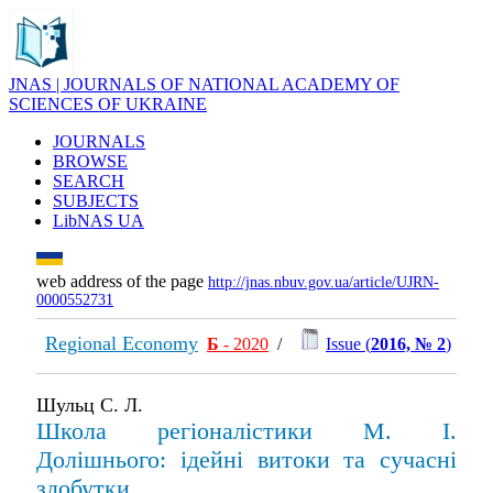
JNAS | JOURNALS OF NATIONAL ACADEMY OF
SCIENCES OF UKRAINE
JOURNALS
BROWSE
SEARCH
SUBJECTS
LibNAS UA
web address of the page
http://jnas.nbuv.gov.ua/article/UJRN-
0000552731
Regional Economy
Б
- 2020
/
Issue (
2016, № 2
)
Шульц С. Л.
Школа регіоналістики М. І.
Долішнього: ідейні витоки та сучасні
здобутки