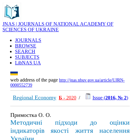
JNAS | JOURNALS OF NATIONAL ACADEMY OF
SCIENCES OF UKRAINE
JOURNALS
BROWSE
SEARCH
SUBJECTS
LibNAS UA
web address of the page
http://jnas.nbuv.gov.ua/article/UJRN-
0000552739
Regional Economy
Б
- 2020
/
Issue (
2016, № 2
)
Примостка О. О.
Методичні підходи до оцінки
індикаторів якості життя населення
України