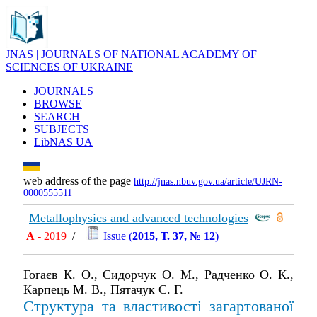
JNAS | JOURNALS OF NATIONAL ACADEMY OF
SCIENCES OF UKRAINE
JOURNALS
BROWSE
SEARCH
SUBJECTS
LibNAS UA
web address of the page
http://jnas.nbuv.gov.ua/article/UJRN-
0000555511
Metallophysics and advanced technologies
А
- 2019
/
Issue (
2015, Т. 37, № 12
)
Гогаєв К. О., Сидорчук О. М., Радченко О. К.,
Карпець М. В., Пятачук С. Г.
Структура та властивості загартованої