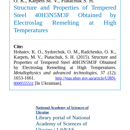
O. K., Karpets M. V., Piatachuk S. H.
Structure and Properties of Tempered
Steel 40H3N5M3F Obtained by
Electroslag Remelting at High
Temperatures
Cite:
Hohaiev, K. O., Sydorchuk, O. M., Radchenko, O. K.,
Karpets, M. V., Piatachuk, S. H. (2015). Structure and
Properties of Tempered Steel 40H3N5M3F Obtained
by Electroslag Remelting at High Temperatures.
Metallophysics and advanced technologies
, 37
(12)
,
1653-1661.
http://jnas.nbuv.gov.ua/article/UJRN-
[In Ukrainian].
0000555511
National Academy of Sciences of
Ukraine
Library portal of National
Academy of Sciences of
Ukraine | LibNAS