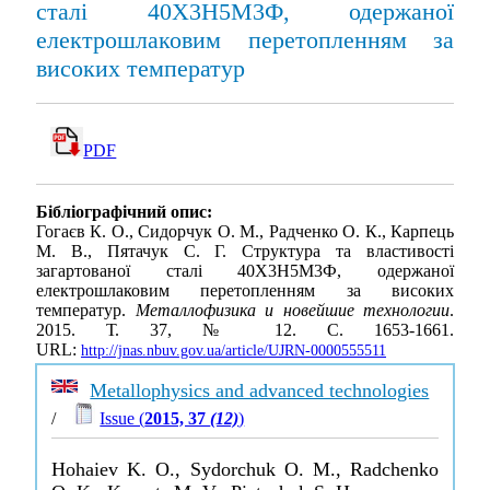
сталі 40Х3Н5М3Ф, одержаної
електрошлаковим перетопленням за
високих температур
PDF
Бібліографічний опис:
Гогаєв К. О., Сидорчук О. М., Радченко О. К., Карпець
М. В., Пятачук С. Г. Структура та властивості
загартованої сталі 40Х3Н5М3Ф, одержаної
електрошлаковим перетопленням за високих
температур.
Металлофизика и новейшие технологии
.
2015. Т. 37, № 12. С. 1653-1661.
URL:
http://jnas.nbuv.gov.ua/article/UJRN-0000555511
Metallophysics and advanced technologies
/
Issue (
2015, 37
(12)
)
Hohaiev K. O., Sydorchuk O. M., Radchenko