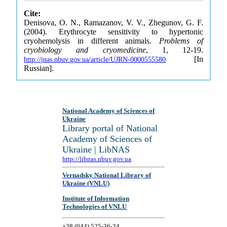
Cite:
Denisova, O. N., Ramazanov, V. V., Zhegunov, G. F.
(2004). Erythrocyte sensitivity to hypertonic
cryohemolysis in different animals.
Problems of
cryobiology and cryomedicine
, 1, 12-19.
[In
http://jnas.nbuv.gov.ua/article/UJRN-0000555580
Russian].
National Academy of Sciences of
Ukraine
Library portal of National
Academy of Sciences of
Ukraine | LibNAS
http://libnas.nbuv.gov.ua
Vernadsky National Library of
Ukraine (VNLU)
Institute of Information
Technologies of VNLU
+38 (044) 525-36-24