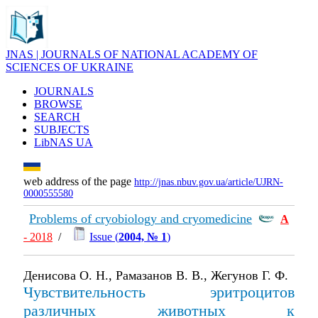
JNAS | JOURNALS OF NATIONAL ACADEMY OF
SCIENCES OF UKRAINE
JOURNALS
BROWSE
SEARCH
SUBJECTS
LibNAS UA
web address of the page
http://jnas.nbuv.gov.ua/article/UJRN-
0000555580
Problems of cryobiology and cryomedicine
А
- 2018
/
Issue (
2004, № 1
)
Денисова О. Н., Рамазанов В. В., Жегунов Г. Ф.
Чувствительность эритроцитов
различных животных к