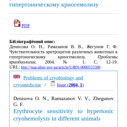
гипертоническому криогемолизу
PDF
Бібліографічний опис:
Денисова О. Н., Рамазанов В. В., Жегунов Г. Ф.
Чувствительность эритроцитов различных животных к
гипертоническому криогемолизу.
Проблемы
криобиологии
. 2004. № 1. С. 12-19.
URL:
http://jnas.nbuv.gov.ua/article/UJRN-0000555580
Problems of cryobiology and
cryomedicine
/
Issue (
2004, 1
)
Denisova O. N., Ramazanov V. V., Zhegunov
G. F.
Erythrocyte sensitivity to hypertonic
cryohemolysis in different animals