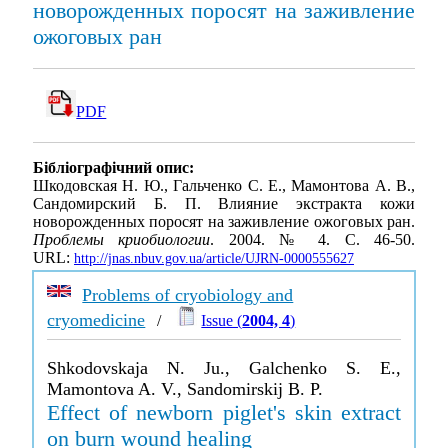
новорожденных поросят на заживление
ожоговых ран
PDF
Бібліографічний опис:
Шкодовская Н. Ю., Гальченко С. Е., Мамонтова А. В.,
Сандомирский Б. П. Влияние экстракта кожи
новорожденных поросят на заживление ожоговых ран.
Проблемы криобиологии
. 2004. № 4. С. 46-50.
URL:
http://jnas.nbuv.gov.ua/article/UJRN-0000555627
Problems of cryobiology and
cryomedicine
/
Issue (
2004, 4
)
Shkodovskaja N. Ju., Galchenko S. E.,
Mamontova A. V., Sandomirskij B. P.
Effect of newborn piglet's skin extract
on burn wound healing