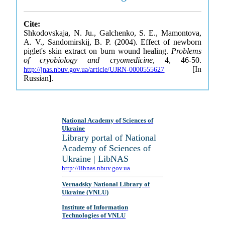
Cite:
Shkodovskaja, N. Ju., Galchenko, S. E., Mamontova,
A. V., Sandomirskij, B. P. (2004). Effect of newborn
piglet's skin extract on burn wound healing.
Problems
of cryobiology and cryomedicine
, 4, 46-50.
[In
http://jnas.nbuv.gov.ua/article/UJRN-0000555627
Russian].
National Academy of Sciences of
Ukraine
Library portal of National
Academy of Sciences of
Ukraine | LibNAS
http://libnas.nbuv.gov.ua
Vernadsky National Library of
Ukraine (VNLU)
Institute of Information
Technologies of VNLU