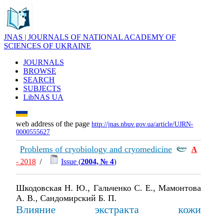
JNAS | JOURNALS OF NATIONAL ACADEMY OF
SCIENCES OF UKRAINE
JOURNALS
BROWSE
SEARCH
SUBJECTS
LibNAS UA
web address of the page
http://jnas.nbuv.gov.ua/article/UJRN-
0000555627
Problems of cryobiology and cryomedicine
А
- 2018
/
Issue (
2004, № 4
)
Шкодовская Н. Ю., Гальченко С. Е., Мамонтова
А. В., Сандомирский Б. П.
Влияние экстракта кожи