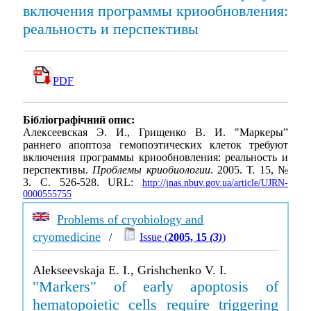
включения программы криообновления:
реальность и перспективы
PDF
Бібліографічний опис:
Алексеевская Э. И., Грищенко В. И. "Маркеры”
раннего апоптоза гемопоэтических клеток требуют
включения программы криообновления: реальность и
перспективы.
Проблемы криобиологии
. 2005. Т. 15, №
3. С. 526-528. URL:
http://jnas.nbuv.gov.ua/article/UJRN-
0000555755
Problems of cryobiology and
cryomedicine
/
Issue (
2005, 15
(3)
)
Alekseevskaja E. I., Grishchenko V. I.
"Markers" of early apoptosis of
hematopoietic cells require triggering