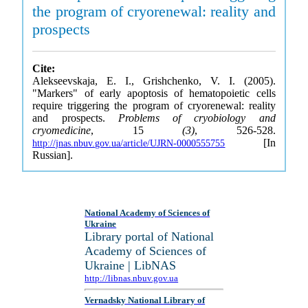
the program of cryorenewal: reality and
prospects
Cite:
Alekseevskaja, E. I., Grishchenko, V. I. (2005).
"Markers" of early apoptosis of hematopoietic cells
require triggering the program of cryorenewal: reality
and prospects.
Problems of cryobiology and
cryomedicine
, 15
(3)
, 526-528.
[In
http://jnas.nbuv.gov.ua/article/UJRN-0000555755
Russian].
National Academy of Sciences of
Ukraine
Library portal of National
Academy of Sciences of
Ukraine | LibNAS
http://libnas.nbuv.gov.ua
Vernadsky National Library of