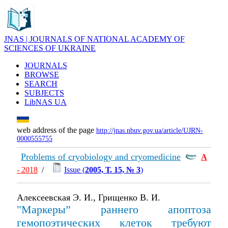
JNAS | JOURNALS OF NATIONAL ACADEMY OF
SCIENCES OF UKRAINE
JOURNALS
BROWSE
SEARCH
SUBJECTS
LibNAS UA
web address of the page
http://jnas.nbuv.gov.ua/article/UJRN-
0000555755
Problems of cryobiology and cryomedicine
А
- 2018
/
Issue (
2005, Т. 15, № 3
)
Алексеевская Э. И., Грищенко В. И.
"Маркеры” раннего апоптоза
гемопоэтических клеток требуют