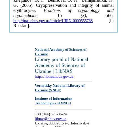
Zhegunov, G. F., Denisova, O. N., Zemljanskikh, N.
G. (2005). Cryopreservation and integrity of animal
erythrocytes.
Problems of cryobiology and
cryomedicine
, 15
(3)
, 566.
[In
http://jnas.nbuv.gov.ua/article/UJRN-0000555768
Russian].
National Academy of Sciences of
Ukraine
Library portal of National
Academy of Sciences of
Ukraine | LibNAS
http://libnas.nbuv.gov.ua
Vernadsky National Library of
Ukraine (VNLU)
Institute of Information
Technologies of VNLU
+38 (044) 525-36-24
libnas@nbuv.gov.ua
Ukraine, 03039, Kyiv, Holosiivskyi