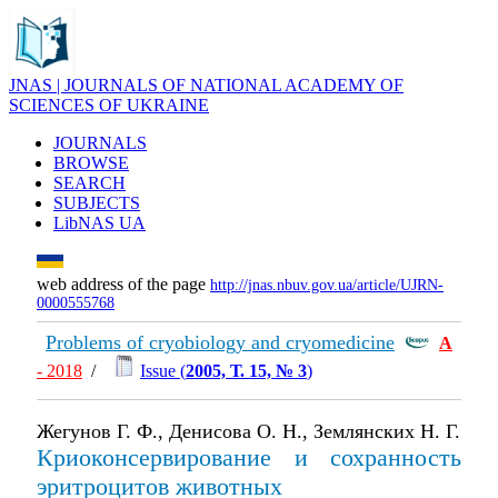
JNAS | JOURNALS OF NATIONAL ACADEMY OF
SCIENCES OF UKRAINE
JOURNALS
BROWSE
SEARCH
SUBJECTS
LibNAS UA
web address of the page
http://jnas.nbuv.gov.ua/article/UJRN-
0000555768
Problems of cryobiology and cryomedicine
А
- 2018
/
Issue (
2005, Т. 15, № 3
)
Жегунов Г. Ф., Денисова О. Н., Землянских Н. Г.
Криоконсервирование и сохранность
эритроцитов животных