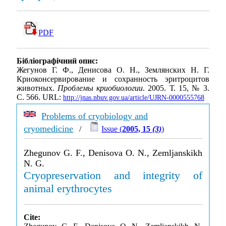
PDF
Бібліографічний опис:
Жегунов Г. Ф., Денисова О. Н., Землянских Н. Г.
Криоконсервирование и сохранность эритроцитов
животных.
Проблемы криобиологии
. 2005. Т. 15, № 3.
С. 566. URL:
http://jnas.nbuv.gov.ua/article/UJRN-0000555768
Problems of cryobiology and
cryomedicine
/
Issue (
2005, 15
(3)
)
Zhegunov G. F., Denisova O. N., Zemljanskikh
N. G.
Cryopreservation and integrity of
animal erythrocytes
Cite: