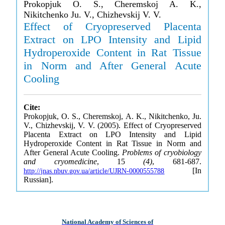
Prokopjuk O. S., Cheremskoj A. K.,
Nikitchenko Ju. V., Chizhevskij V. V.
Effect of Cryopreserved Placenta
Extract on LPO Intensity and Lipid
Hydroperoxide Content in Rat Tissue
in Norm and After General Acute
Cooling
Cite:
Prokopjuk, O. S., Cheremskoj, A. K., Nikitchenko, Ju.
V., Chizhevskij, V. V. (2005). Effect of Cryopreserved
Placenta Extract on LPO Intensity and Lipid
Hydroperoxide Content in Rat Tissue in Norm and
After General Acute Cooling.
Problems of cryobiology
and cryomedicine
, 15
(4)
, 681-687.
[In
http://jnas.nbuv.gov.ua/article/UJRN-0000555788
Russian].
National Academy of Sciences of