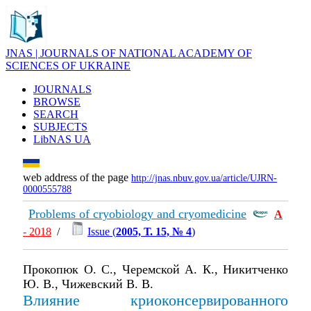
JNAS | JOURNALS OF NATIONAL ACADEMY OF
SCIENCES OF UKRAINE
JOURNALS
BROWSE
SEARCH
SUBJECTS
LibNAS UA
web address of the page
http://jnas.nbuv.gov.ua/article/UJRN-
0000555788
Problems of cryobiology and cryomedicine
А
- 2018
/
Issue (
2005, Т. 15, № 4
)
Прокопюк О. С., Черемской А. К., Никитченко
Ю. В., Чижевский В. В.
Влияние криоконсервированного