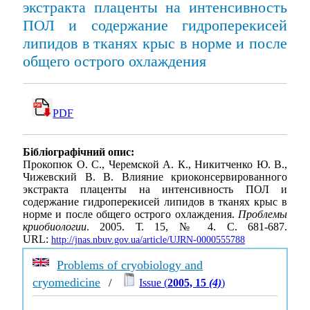
экстракта плаценты на интенсивность
ПОЛ и содержание гидроперекисей
липидов в тканях крыс в норме и после
общего острого охлаждения
PDF
Бібліографічний опис:
Прокопюк О. С., Черемской А. К., Никитченко Ю. В.,
Чижевский В. В. Влияние криоконсервированного
экстракта плаценты на интенсивность ПОЛ и
содержание гидроперекисей липидов в тканях крыс в
норме и после общего острого охлаждения.
Проблемы
криобиологии
. 2005. Т. 15, № 4. С. 681-687.
URL:
http://jnas.nbuv.gov.ua/article/UJRN-0000555788
Problems of cryobiology and
cryomedicine
/
Issue (
2005, 15
(4)
)