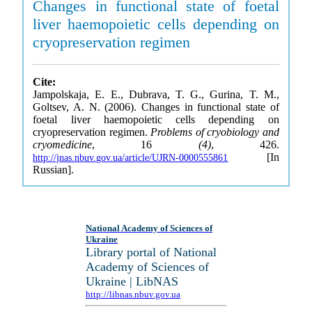
Changes in functional state of foetal
liver haemopoietic cells depending on
cryopreservation regimen
Cite:
Jampolskaja, E. E., Dubrava, T. G., Gurina, T. M.,
Goltsev, A. N. (2006). Changes in functional state of
foetal liver haemopoietic cells depending on
cryopreservation regimen.
Problems of cryobiology and
cryomedicine
, 16
(4)
, 426.
[In
http://jnas.nbuv.gov.ua/article/UJRN-0000555861
Russian].
National Academy of Sciences of
Ukraine
Library portal of National
Academy of Sciences of
Ukraine | LibNAS
http://libnas.nbuv.gov.ua