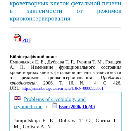
кроветворных клеток фетальной печени
в зависимости от режимов
криоконсервирования
PDF
Бібліографічний опис:
Ямпольская Е. Е., Дубрава Т. Г., Гурина Т. М., Гольцев
А. Н. Изменение функционального состояния
кроветворных клеток фетальной печени в зависимости
от режимов криоконсервирования.
Проблемы
криобиологии
. 2006. Т. 16, № 4. С. 426.
URL:
http://jnas.nbuv.gov.ua/article/UJRN-0000555861
Problems of cryobiology and
cryomedicine
/
Issue (
2006, 16
(4)
)
Jampolskaja E. E., Dubrava T. G., Gurina T.
M., Goltsev A. N.