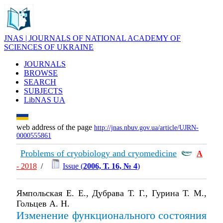
JNAS | JOURNALS OF NATIONAL ACADEMY OF
SCIENCES OF UKRAINE
JOURNALS
BROWSE
SEARCH
SUBJECTS
LibNAS UA
web address of the page
http://jnas.nbuv.gov.ua/article/UJRN-
0000555861
Problems of cryobiology and cryomedicine
А
- 2018
/
Issue (
2006, Т. 16, № 4
)
Ямпольская Е. Е., Дубрава Т. Г., Гурина Т. М.,
Гольцев А. Н.
Изменение функционального состояния