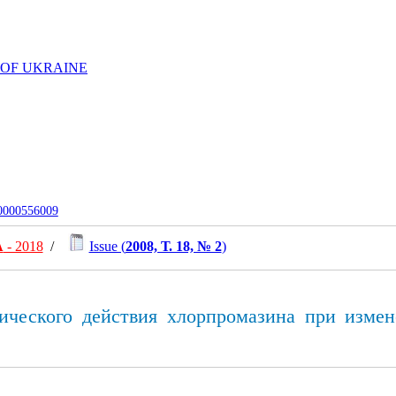
 OF UKRAINE
-0000556009
А
- 2018
/
Issue (
2008, Т. 18, № 2
)
ического действия хлорпромазина при изме