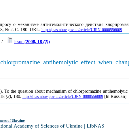
просу о механизме антигемолитического действия хлорпрома
 18, № 2. С. 180. URL:
http://jnas.nbuv.gov.ua/article/UJRN-0000556009
/
Issue (
2008, 18
(2)
)
chlorpromazine antihemolytic effect when cha
). To the question about mechanism of chlorpromazine antihemolyti
 18
(2)
, 180.
[In Russian].
http://jnas.nbuv.gov.ua/article/UJRN-0000556009
nces of Ukraine
National Academy of Sciences of Ukraine | LibNAS