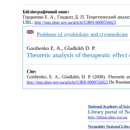
Бібліографічний опис:
Гордиенко Е. А., Гладких Д. П. Теоретический анал
URL:
http://jnas.nbuv.gov.ua/article/UJRN-0000556023
Problems of cryobiology and cryomedicine
Gordienko E. A., Gladkikh D. P.
Theoretic analysis of therapeutic effect
Cite:
Gordienko, E. A., Gladkikh, D. P. (2008). Theoretic ana
[In Russian
http://jnas.nbuv.gov.ua/article/UJRN-0000556023
National Academy of Scie
Library portal of 
http://libnas.nbuv.gov.ua
Vernadsky National Libr