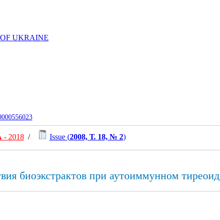
 OF UKRAINE
-0000556023
А
- 2018
/
Issue (
2008, Т. 18, № 2
)
твия биоэкстрактов при аутоиммунном тиреоид