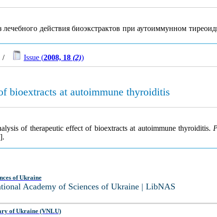
из лечебного действия биоэкстрактов при аутоиммунном тиреоид
/
Issue (
2008, 18
(2)
)
 of bioextracts at autoimmune thyroiditis
lysis of therapeutic effect of bioextracts at autoimmune thyroiditis.
P
].
nces of Ukraine
National Academy of Sciences of Ukraine | LibNAS
ary of Ukraine (VNLU)