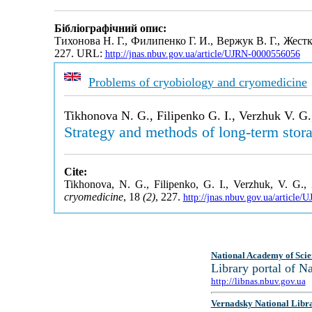
Бібліографічний опис:
Тихонова Н. Г., Филипенко Г. И., Вержук В. Г., Жес
227. URL:
http://jnas.nbuv.gov.ua/article/UJRN-0000556056
Problems of cryobiology and cryomedicine
Tikhonova N. G., Filipenko G. I., Verzhuk V. G.
Strategy and methods of long-term stora
Cite:
Tikhonova, N. G., Filipenko, G. I., Verzhuk, V. G.,
cryomedicine
, 18
(2)
, 227.
http://jnas.nbuv.gov.ua/article
National Academy of Scie
Library portal of 
http://libnas.nbuv.gov.ua
Vernadsky National Libr