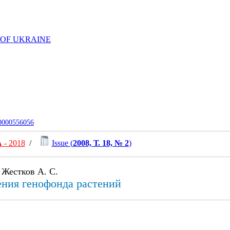
 OF UKRAINE
-0000556056
А
- 2018
/
Issue (
2008, Т. 18, № 2
)
 Жестков А. С.
ения генофонда растений