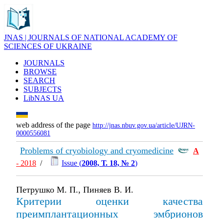
JNAS | JOURNALS OF NATIONAL ACADEMY OF
SCIENCES OF UKRAINE
JOURNALS
BROWSE
SEARCH
SUBJECTS
LibNAS UA
web address of the page
http://jnas.nbuv.gov.ua/article/UJRN-
0000556081
Problems of cryobiology and cryomedicine
А
- 2018
/
Issue (
2008, Т. 18, № 2
)
Петрушко М. П., Пиняев В. И.
Критерии оценки качества
преимплантационных эмбрионов