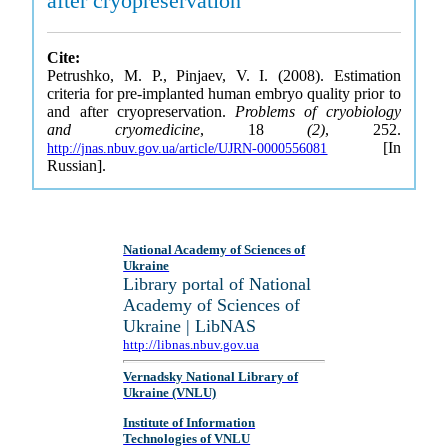
after cryopreservation
Cite:
Petrushko, M. P., Pinjaev, V. I. (2008). Estimation
criteria for pre-implanted human embryo quality prior to
and after cryopreservation.
Problems of cryobiology
and cryomedicine
, 18
(2)
, 252.
[In
http://jnas.nbuv.gov.ua/article/UJRN-0000556081
Russian].
National Academy of Sciences of
Ukraine
Library portal of National
Academy of Sciences of
Ukraine | LibNAS
http://libnas.nbuv.gov.ua
Vernadsky National Library of
Ukraine (VNLU)
Institute of Information
Technologies of VNLU