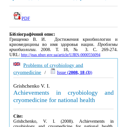
PDF
Бібліографічний опис:
Грищенко В. И. Достижения криобиологии и
криомедицины во имя здоровья нации.
Проблемы
криобиологии
. 2008. Т. 18, № 3. С. 269-274.
URL:
http://jnas.nbuv.gov.ua/article/UJRN-0000556094
Problems of cryobiology and
cryomedicine
/
Issue (
2008, 18
(3)
)
Grishchenko V. I.
Achievements in cryobiology and
cryomedicine for national health
Cite:
Grishchenko, V. I. (2008). Achievements in
cryobiology and cryomedicine for national health.