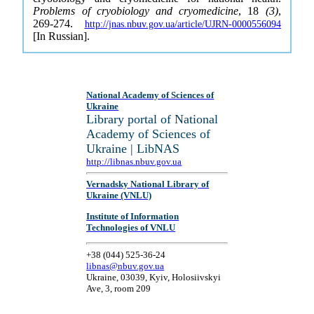
Problems of cryobiology and cryomedicine
, 18
(3)
,
269-274.
http://jnas.nbuv.gov.ua/article/UJRN-0000556094
[In Russian].
National Academy of Sciences of
Ukraine
Library portal of National
Academy of Sciences of
Ukraine | LibNAS
http://libnas.nbuv.gov.ua
Vernadsky National Library of
Ukraine (VNLU)
Institute of Information
Technologies of VNLU
+38 (044) 525-36-24
libnas@nbuv.gov.ua
Ukraine, 03039, Kyiv, Holosiivskyi
Ave, 3, room 209