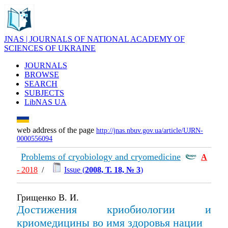
JNAS | JOURNALS OF NATIONAL ACADEMY OF
SCIENCES OF UKRAINE
JOURNALS
BROWSE
SEARCH
SUBJECTS
LibNAS UA
web address of the page
http://jnas.nbuv.gov.ua/article/UJRN-
0000556094
Problems of cryobiology and cryomedicine
А
- 2018
/
Issue (
2008, Т. 18, № 3
)
Грищенко В. И.
Достижения криобиологии и
криомедицины во имя здоровья нации