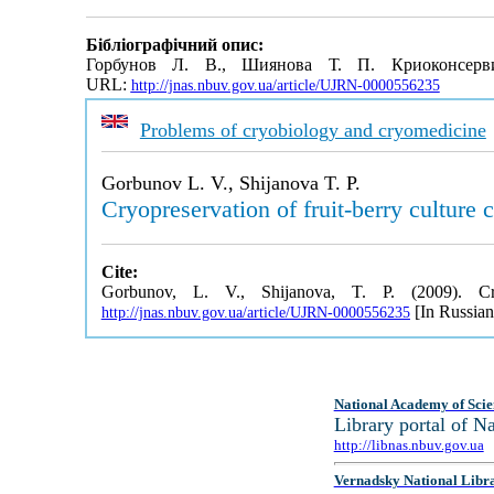
Бібліографічний опис:
Горбунов Л. В., Шиянова Т. П. Криоконсерви
URL:
http://jnas.nbuv.gov.ua/article/UJRN-0000556235
Problems of cryobiology and cryomedicine
Gorbunov L. V., Shijanova T. P.
Cryopreservation of fruit-berry culture c
Cite:
Gorbunov, L. V., Shijanova, T. P. (2009). Cryo
[In Russian
http://jnas.nbuv.gov.ua/article/UJRN-0000556235
National Academy of Scie
Library portal of 
http://libnas.nbuv.gov.ua
Vernadsky National Libr