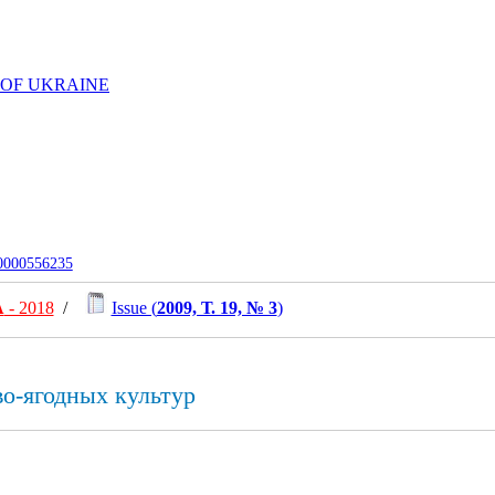
 OF UKRAINE
-0000556235
А
- 2018
/
Issue (
2009, Т. 19, № 3
)
о-ягодных культур