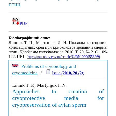
птиц
PDF
Бібліографічний опис:
Линник Т. П., Мартынюк И. Н. Подходы к созданию
криозащитных сред при криоконсервировании спермы
птиц.
Проблемы криобиологии
. 2010. Т. 20, № 2. С. 109-
122. URL:
http://jnas.nbuv.gov.ua/article/UJRN-0000556269
Problems of cryobiology and
cryomedicine
/
Issue (
2010, 20
(2)
)
Linnik T. P., Martynjuk I. N.
Approaches to creation of
cryoprotective media for
cryopreservation of avian sperm