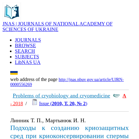
JNAS | JOURNALS OF NATIONAL ACADEMY OF
SCIENCES OF UKRAINE
JOURNALS
BROWSE
SEARCH
SUBJECTS
LibNAS UA
web address of the page
http://jnas.nbuv.gov.ua/article/UJRN-
0000556269
Problems of cryobiology and cryomedicine
А
- 2018
/
Issue (
2010, Т. 20, № 2
)
Линник Т. П., Мартынюк И. Н.
Подходы к созданию криозащитных
сред при криоконсервировании спермы