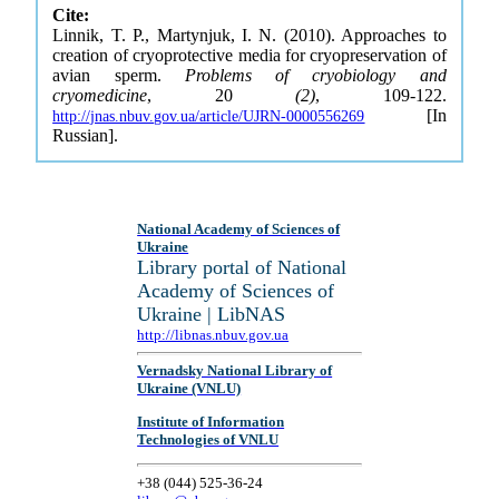
Cite:
Linnik, T. P., Martynjuk, I. N. (2010). Approaches to
creation of cryoprotective media for cryopreservation of
avian sperm.
Problems of cryobiology and
cryomedicine
, 20
(2)
, 109-122.
[In
http://jnas.nbuv.gov.ua/article/UJRN-0000556269
Russian].
National Academy of Sciences of
Ukraine
Library portal of National
Academy of Sciences of
Ukraine | LibNAS
http://libnas.nbuv.gov.ua
Vernadsky National Library of
Ukraine (VNLU)
Institute of Information
Technologies of VNLU
+38 (044) 525-36-24