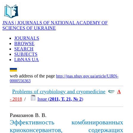
JNAS | JOURNALS OF NATIONAL ACADEMY OF
SCIENCES OF UKRAINE
JOURNALS
BROWSE
SEARCH
SUBJECTS
LibNAS UA
web address of the page
http://jnas.nbuv.gov.ua/article/UJRN-
0000556363
Problems of cryobiology and cryomedicine
А
- 2018
/
Issue (
2011, Т. 21, № 2
)
Рамазанов В. В.
Эффективность комбинированных
криоконсервантов, содержащих