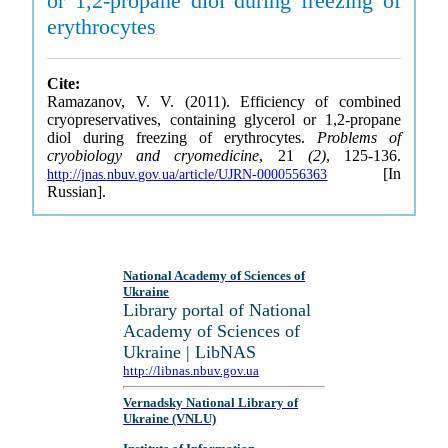
or 1,2-propane diol during freezing of
erythrocytes
Cite:
Ramazanov, V. V. (2011). Efficiency of combined
cryopreservatives, containing glycerol or 1,2-propane
diol during freezing of erythrocytes.
Problems of
cryobiology and cryomedicine
, 21
(2)
, 125-136.
[In
http://jnas.nbuv.gov.ua/article/UJRN-0000556363
Russian].
National Academy of Sciences of
Ukraine
Library portal of National
Academy of Sciences of
Ukraine | LibNAS
http://libnas.nbuv.gov.ua
Vernadsky National Library of
Ukraine (VNLU)