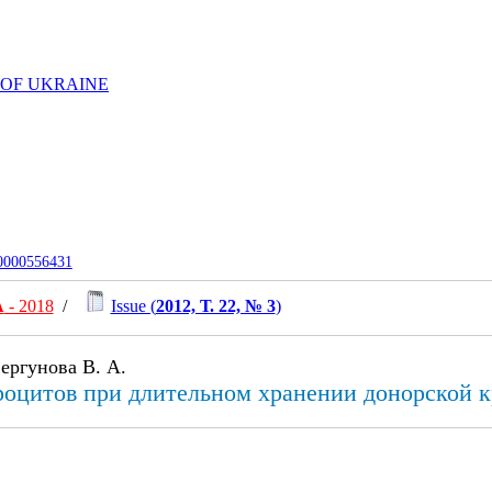
 OF UKRAINE
-0000556431
А
- 2018
/
Issue (
2012, Т. 22, № 3
)
ергунова В. А.
роцитов при длительном хранении донорской к