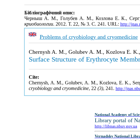
Бібліографічний опис:
Черныш А. М., Голубев А. М., Козлова Е. К., Сер
криобиологии
. 2012. Т. 22, № 3. С. 241. URL:
http://jna
Problems of cryobiology and cryomedicine
Chernysh A. M., Golubev A. M., Kozlova E. K.,
Surface Structure of Erythrocyte Memb
Cite:
Chernysh, A. M., Golubev, A. M., Kozlova, E. K., Se
cryobiology and cryomedicine
, 22
(3)
, 241.
http://jnas.n
National Academy of Scie
Library portal of 
http://libnas.nbuv.gov.ua
Vernadsky National Libr