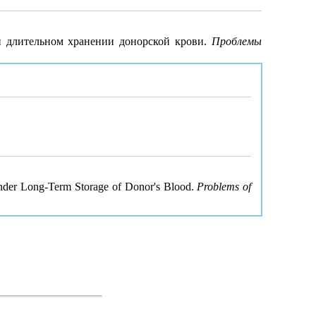
ри длительном хранении донорской крови.
Проблемы
Under Long-Term Storage of Donor's Blood.
Problems of