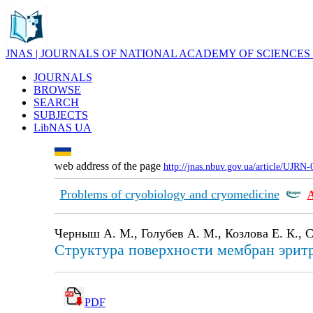
JNAS | JOURNALS OF NATIONAL ACADEMY OF SCIENCES
JOURNALS
BROWSE
SEARCH
SUBJECTS
LibNAS UA
web address of the page
http://jnas.nbuv.gov.ua/article/UJRN
Problems of cryobiology and cryomedicine
Черныш А. М., Голубев А. М., Козлова Е. К., С
Структура поверхности мембран эрит
PDF