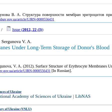
гунова В. А. Структура поверхности мембран эритроцитов п
s.nbuv.gov.ua/article/UJRN-0000556431
/
Issue (
2012, 22
(3)
)
 Sergunova V. A.
ranes Under Long-Term Storage of Donor's Blood
rgunova, V. A. (2012). Surface Structure of Erythrocyte Membranes 
[In Russian].
buv.gov.ua/article/UJRN-0000556431
nces of Ukraine
National Academy of Sciences of Ukraine | LibNAS
ary of Ukraine (VNLU)