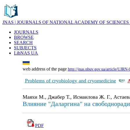
JNAS | JOURNALS OF NATIONAL ACADEMY OF SCIENCES
JOURNALS
BROWSE
SEARCH
SUBJECTS
LibNAS UA
web address of the page
http://jnas.nbuv.gov.ua/article/UJRN
Problems of cryobiology and cryomedicine
Маяхи М., Джабер Т., Исмаилова Ж. Г., Астаев
Влияние "Даларгина" на свободнорад
PDF