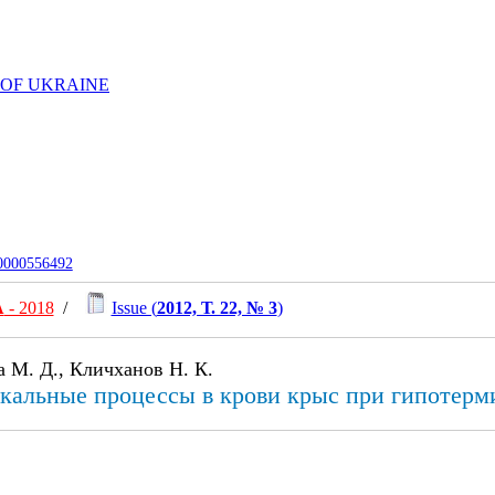
 OF UKRAINE
-0000556492
А
- 2018
/
Issue (
2012, Т. 22, № 3
)
а М. Д., Кличханов Н. К.
икальные процессы в крови крыс при гипотерм