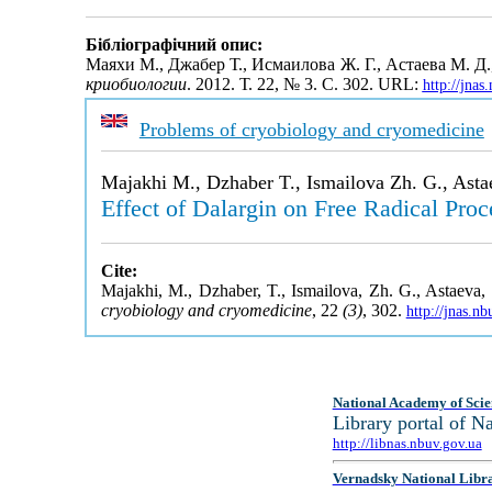
Бібліографічний опис:
Маяхи М., Джабер Т., Исмаилова Ж. Г., Астаева М. 
криобиологии
. 2012. Т. 22, № 3. С. 302. URL:
http://jna
Problems of cryobiology and cryomedicine
Majakhi M., Dzhaber T., Ismailova Zh. G., Ast
Effect of Dalargin on Free Radical Pro
Cite:
Majakhi, M., Dzhaber, T., Ismailova, Zh. G., Astaeva
cryobiology and cryomedicine
, 22
(3)
, 302.
http://jnas.n
National Academy of Scie
Library portal of 
http://libnas.nbuv.gov.ua
Vernadsky National Libr