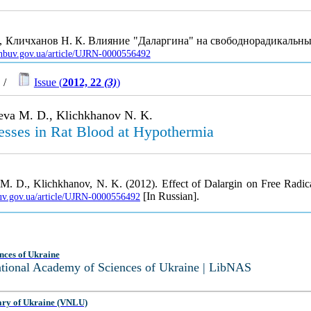
Д., Кличханов Н. К. Влияние "Даларгина" на свободнорадикальн
s.nbuv.gov.ua/article/UJRN-0000556492
/
Issue (
2012, 22
(3)
)
aeva M. D., Klichkhanov N. K.
cesses in Rat Blood at Hypothermia
, M. D., Klichkhanov, N. K. (2012). Effect of Dalargin on Free Radi
[In Russian].
buv.gov.ua/article/UJRN-0000556492
nces of Ukraine
National Academy of Sciences of Ukraine | LibNAS
ary of Ukraine (VNLU)